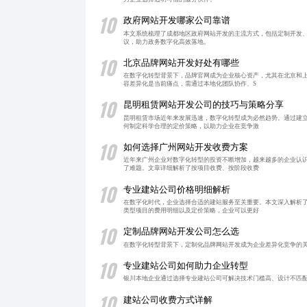
10
政府网站开发哪家公司靠谱
本文系统梳理了成都地区政府网站开发的主流方式，包括定制开发、
议，助力政务数字化高效落地。
10
北京品牌网站开发好处有哪些
在数字化转型背景下，品牌官网成为企业核心资产，尤其在北京和
容差异化是当前痛点，需通过本地化团队协作、S
10
昆明租赁网站开发公司的技巧与策略分享
昆明租赁市场近年来发展迅速，数字化转型成为必然趋势。通过建
何制定科学合理的定价策略，以助力企业在竞争激
10
如何选择广州网站开发收费方案
近年来广州企业对数字化转型的投资不断增加，越来越多的企业认
了难题。文章详细解析了按项目收费、按阶段收费
10
专业建站公司价格明细解析
在数字化时代，企业选择合适的建站服务至关重要。本文深入解析
类型项目的费用明细以及定价策略，企业可以更好
10
定制品牌网站开发公司怎么选
在数字化转型背景下，定制化品牌网站开发成为企业差异化竞争的关
10
专业建站公司如何助力企业转型
银川本地企业通过选择专业建站公司可解决技术门槛高、设计不匹
10
建站公司收费方式详解