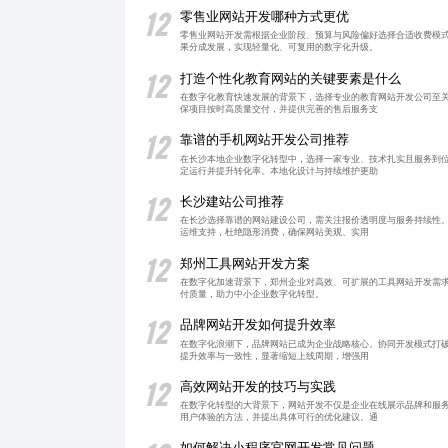
12
零售业网站开发哪种方式更优
零售业网站开发需根据企业阶段、预算与风险偏好选择合适收费模
果分成发展，实现轻量化、可复用的数字化升级。
12
打造个性化教育网站的关键要素是什么
在数字化教育快速发展的背景下，选择专业的教育网站开发公司至
保项目按时高质量交付，并提供完善的售后服务支
12
靠谱的手机网站开发公司推荐
在长沙本地企业数字化转型中，选择一家专业、技术扎实且服务到
定运行并提升转化率。本地化设计与持续维护更助
12
长沙建站公司推荐
在长沙选择靠谱的网站建设公司，需关注报价透明度与服务持续性
运维支持，杜绝隐形消费，确保网站美观、实用
12
郑州工具网站开发方案
在数字化加速背景下，郑州企业对高效、可扩展的工具网站开发需求
付质量，助力中小企业数字化转型。
12
品牌网站开发如何提升效率
在数字化浪潮下，品牌网站已成为企业战略核心。协同开发模式打破
提升效率与一致性，显著缩短上线周期，增强用
12
高效网站开发的技巧与实践
在数字化转型的大背景下，网站开发不仅是企业在线展示品牌和服
用户体验的方法，并提出具体可行的优化建议。通