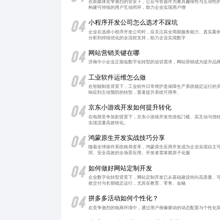
在新媒体竞争激烈的背景下，公众号答题作为兼具趣味性与互动性
构建可持续的用户互动闭环，助力企业实现用户增
04
小程序开发公司怎么选才不踩坑
企业在选择小程序开发公司时，应关注其全周期服务能力、真实案
分析到持续优化的全流程支持，助力企业实现数字
04
网站营销关键在哪
济南中小企业正面临数字化转型的迫切需求，网站营销成为提升品牌
04
工业软件运维怎么做
在智能制造背景下，工业软件日常维护是保障生产系统稳定运行的关
响应到主动预防的转型，显著提升系统可用率、
04
京东小游戏开发如何提升转化
在电商竞争加剧背景下，京东小游戏开发凭借低门槛、高互动与强
实现流量高效转化。
04
鸿蒙原生开发实战技巧分享
随着全球操作系统格局变革，鸿蒙原生应用开发成为企业实现自主
同、安全高效的全场景应用。开发者需掌握原子化服
04
如何做好网站定制开发
企业数字化转型背景下，网站定制开发已从基础建设转向高质量、
效交付与长期稳定运行，尤其在教育、零售、金融
04
拼多多活动如何个性化？
在竞争激烈的电商环境中，通过用户画像驱动的动态配置与个性化