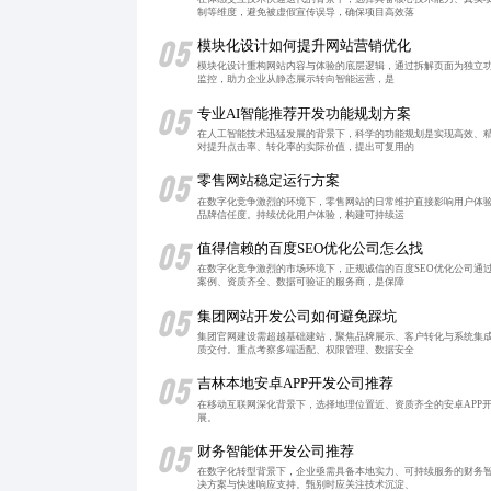
制等维度，避免被虚假宣传误导，确保项目高效落
05
模块化设计如何提升网站营销优化
模块化设计重构网站内容与体验的底层逻辑，通过拆解页面为独立功
监控，助力企业从静态展示转向智能运营，是
05
专业AI智能推荐开发功能规划方案
在人工智能技术迅猛发展的背景下，科学的功能规划是实现高效、
对提升点击率、转化率的实际价值，提出可复用的
05
零售网站稳定运行方案
在数字化竞争激烈的环境下，零售网站的日常维护直接影响用户体验
品牌信任度。持续优化用户体验，构建可持续运
05
值得信赖的百度SEO优化公司怎么找
在数字化竞争激烈的市场环境下，正规诚信的百度SEO优化公司通
案例、资质齐全、数据可验证的服务商，是保障
05
集团网站开发公司如何避免踩坑
集团官网建设需超越基础建站，聚焦品牌展示、客户转化与系统集
质交付。重点考察多端适配、权限管理、数据安全
05
吉林本地安卓APP开发公司推荐
在移动互联网深化背景下，选择地理位置近、资质齐全的安卓APP
展。
05
财务智能体开发公司推荐
在数字化转型背景下，企业亟需具备本地实力、可持续服务的财务
决方案与快速响应支持。甄别时应关注技术沉淀、