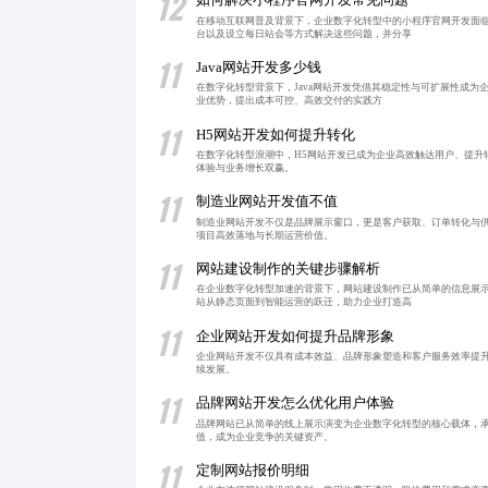
12
如何解决小程序官网开发常见问题
在移动互联网普及背景下，企业数字化转型中的小程序官网开发面
台以及设立每日站会等方式解决这些问题，并分享
11
Java网站开发多少钱
在数字化转型背景下，Java网站开发凭借其稳定性与可扩展性成
业优势，提出成本可控、高效交付的实践方
11
H5网站开发如何提升转化
在数字化转型浪潮中，H5网站开发已成为企业高效触达用户、提升
体验与业务增长双赢。
11
制造业网站开发值不值
制造业网站开发不仅是品牌展示窗口，更是客户获取、订单转化与
项目高效落地与长期运营价值。
11
网站建设制作的关键步骤解析
在企业数字化转型加速的背景下，网站建设制作已从简单的信息展
站从静态页面到智能运营的跃迁，助力企业打造高
11
企业网站开发如何提升品牌形象
企业网站开发不仅具有成本效益、品牌形象塑造和客户服务效率提升
续发展。
11
品牌网站开发怎么优化用户体验
品牌网站已从简单的线上展示演变为企业数字化转型的核心载体，
值，成为企业竞争的关键资产。
11
定制网站报价明细