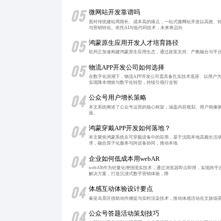
05
微网站开发靠谱吗
面对传统建站周期长、成本高的痛点，一站式微网站开发以高效、
与营销转化。依托AI与低代码技术，未来将迈向
05
鸿蒙原生应用开发人才培育路径
杭州正加速构建鸿蒙原生应用生态，通过政策支持、产教融合与平
05
物流APP开发公司如何选择
在数字化浪潮下，物流APP开发公司需具备扎实技术底座、以用户
实现降本增效与数字化转型，持续引领行业智
04
公众号用户增长策略
本文系统阐述了公众号运营的核心框架，涵盖内容规划、用户画像
接。
04
鸿蒙穿戴APP开发如何落地？
本文聚焦鸿蒙系统在可穿戴设备中的应用，基于沈阳本地高频生活场
求，融合原子化服务与跨设备协同，推动本地
04
企业如何低成本用webAR
webAR作为轻量化增强现实技术，通过浏览器即点即用，实现跨平
解决方案，打造沉浸式数字营销体验，降
04
体感互动体验设计要点
秦皇岛景区借助动作捕捉与实时渲染技术，推动体感活动在文旅场
04
公众号答题活动策划技巧