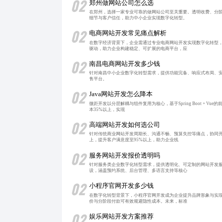
02
郑州做网站公司怎么选
在郑州，选择一家专业可靠的做网站公司至关重要。透明收费、分
细节与客户信任，助力中小企业实现数字化转型。
02
电商网站开发常见痛点解析
在数字经济背景下，企业需通过专业电商网站开发实现数字化转型
驱动，助力企业构建稳定、可扩展的电商平台，应
02
南昌电商网站开发多少钱
针对南昌中小企业数字化转型需求，提供功能完备、响应式布局、
售平台。
02
Java网站开发怎么降本
微距开发以分层解耦与组件复用为核心，基于Spring Boot + 
本35%以上，实现
02
高端网站开发如何选公司
针对传统商业网站开发周期长、沟通不畅、预算失控等痛点，协同开
上，提升客户满意度至95%以上，助力企业线
02
服务网站开发报价透明吗
针对服务类企业数字化转型需求，提供透明化、可定制的网站开发
设，涵盖预约系统、后台管理、多语言支持等核心
02
小程序官网开发多少钱
在数字化转型背景下，小程序官网开发成为企业提升品牌形象与实
价与分阶段付款可有效规避隐性成本。未来，标准
02
娱乐网站开发方案推荐