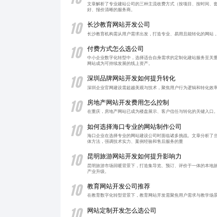
文章解析了专业建站公司的三种主流收费方式（按项目、按时间、
好、报价清晰的服务商。
10
长沙教育网站开发公司
长沙教育机构需从用户需求出发，打造专业、易用且能转化的网站
10
付费方式怎么选公司
中小企业数字化转型中，选择适合自身需求的定制化建站服务至关
网站成为可持续发展的线上资产。
10
深圳品牌网站开发如何提升转化
深圳企业官网建设需超越美观与技术，聚焦用户行为逻辑和转化效
10
房地产网站开发费用怎么控制
在重庆，房地产网站已成为楼盘展示、客户信任与转化的关键入口
10
如何选择海口专业的网站制作公司
海口企业在选择专业的网站建设公司时面临诸多挑战。文章分析了
体方法，强调技术实力、案例经验和售后服务的重
10
昆明旅游网站开发如何提升影响力
昆明旅游市场回暖背景下，打造集导览、预订、评价于一体的本地
产业升级。
10
教育网站开发公司推荐
在教育数字化转型背景下，教育网站开发需聚焦用户需求与教学场
10
网站定制开发怎么选公司