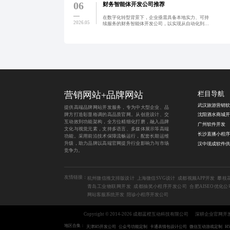
06
财务智能体开发公司推荐
在数字化转型背景下，企业亟需具备本地实力、可持
2026.05
续服务的财务智能体开发公司，以实现从自动化到智
能决策的跃迁。本地团队更懂区域财税政策与业务流
程，能提供定制化解决方案与快速响应支持。甄别时
应关注技术沉淀、
营销网站+品牌网站
栏目导航
提供高端品牌网站开发服务，专为中大型企业、品
牌方打造彰显格调的高品质官网。从创意设计、交
沈阳酒水商城开
互动效到功能架构，全方位精细化打磨，融入品牌
广州软件开发
文化与视觉元素，支持多语言、多媒体展示等高端
功能。采用前沿技术保障流畅运行，配套长期运维
升级，助力品牌以高端官网提升行业影响力与市场
竞争力。
友情链接：
杭州微信推文排版设计
上海微信SVG设计
成都视频APP开发
攀枝
青岛工业物联网开发
成都抽奖小程序开发公司
合肥AISEO优化公
网站客服系统开发
陪诊小程序开发公司
Copyright © 2014-2026 成都蓝橙互动科技有限公司
深耕企业官网开
地区合集：
天津H5开发公司
公众号功能定制
卡通表情包设计公司
微信互动游戏定制
H