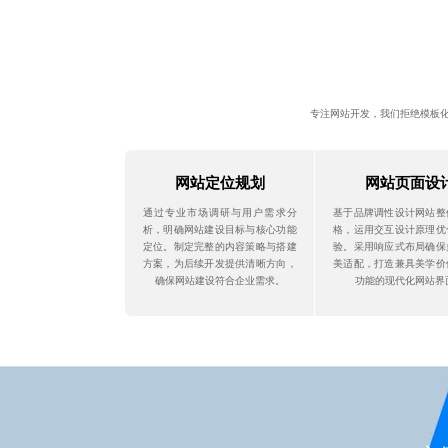
专注网站开发，我们拒绝模板
网站定位规划
网站页面设
通过专业市场调研与用户需求分
基于品牌调性设计网站整
析，明确网站建设目标与核心功能
格，运用交互设计原理优
定位。制定完整的内容策略与搭建
验。采用响应式布局确保
方案，为后续开发提供清晰方向，
美适配，打造兼具美学价
确保网站建设符合企业需求。
功能的现代化网站界