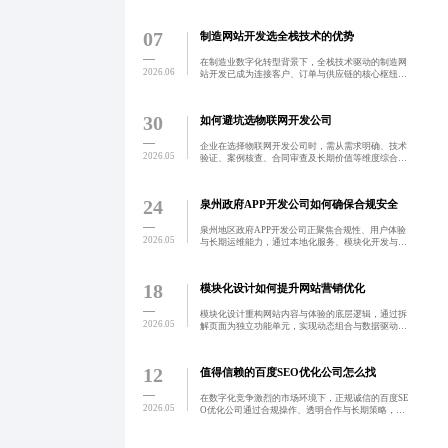
性及团队商业洞察力，确保项目高效落地并实现业务
增长。
07
制造网站开发选全栈技术的优势
在制造业数字化转型背景下，全栈技术驱动的制造网
2026.06
站开发已成为连接客户、订单与供应链的核心枢纽。
通过前后端一体化掌控，实现动态订单追踪、多语言
支持、实时库存同步等功能，提升运营效率与客户转
化率，助力企业构
30
如何避坑选物联网开发公司
企业在选择物联网开发公司时，需从需求明确、技术
2026.05
验证、案例核查、合同审查及长期价值等维度综合评
估，避免踩坑。真正可靠的公司应具备行业理解力、
自主技术能力与可持续服务支持，确保项目稳定落地
与持续优化。
24
泉州政府APP开发公司如何确保合规安全
泉州地区政府APP开发公司正聚焦合规性、用户体验
2026.05
与长期运维能力，通过本地化服务、模块化开发与数
据驱动优化，构建可持续核心竞争力，助力数字政府
建设。
18
模块化设计如何提升网站营销优化
模块化设计重构网站内容与体验的底层逻辑，通过拆
2026.05
解页面为独立功能单元，实现动态组合与数据驱动优
化，显著提升转化率与用户体验。该方法论支持A/B
测试、智能推荐与性能监控，助力企业从静态展示转
向智能运营，是
12
值得信赖的百度SEO优化公司怎么找
在数字化竞争激烈的市场环境下，正规诚信的百度SE
2026.05
O优化公司通过合规操作、透明合作与长期策略，帮
助企业构建稳定可靠的数字资产，实现可持续的线上
增长。选择具备真实案例、资质齐全、数据可验证的
服务商，是保障