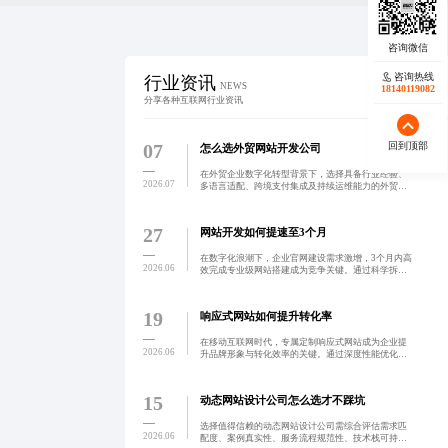
咨询热线
行业资讯
NEWS
18140119082
分享各种互联网行业资讯
07
回到顶部
怎么选外贸网站开发公司
在外贸企业数字化转型背景下，选择具备行业经验、
2026.07
多语言适配、跨境支付集成及持续运维能力的外贸网
站开发公司至关重要。优质服务商应提供透明协作流
程与全链路支持，确保网站兼具合规性、稳定性与高
转化率，助力企业
27
网站开发如何提速至3个月
在数字化浪潮下，企业官网建设需求激增，3个月内高
2026.06
效完成专业级网站搭建成为竞争关键。通过科学拆解
开发流程、采用模块化与敏捷协作模式，可有效控制
周期、降低返工风险。本文聚焦时间优化与项目管
理，助力企业快速
19
响应式网站如何提升转化率
在移动互联网时代，专属定制响应式网站成为企业提
2026.06
升品牌形象与转化效率的关键。通过深度性能优化与
用户行为洞察，实现跨设备流畅体验，助力企业从‘能
看’到‘值得信赖’的跃迁。
15
动态网站设计公司怎么选才不踩坑
选择值得信赖的动态网站设计公司需综合评估需求匹
2026.06
配度、案例真实性、服务流程规范性、技术栈可持续